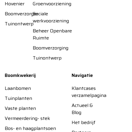
Hovenier
Groenvoorziening
Boomverzorger
Sociale
werkvoorziening
Tuinontwerp
Beheer Openbare
Ruimte
Boomverzorging
Tuinontwerp
Boomkwekerij
Navigatie
Laanbomen
Klantcases
verzamelpagina
Tuinplanten
Actueel &
Vaste planten
Blog
Vermeerdering- stek
Het bedrijf
Bos- en haagplantsoen